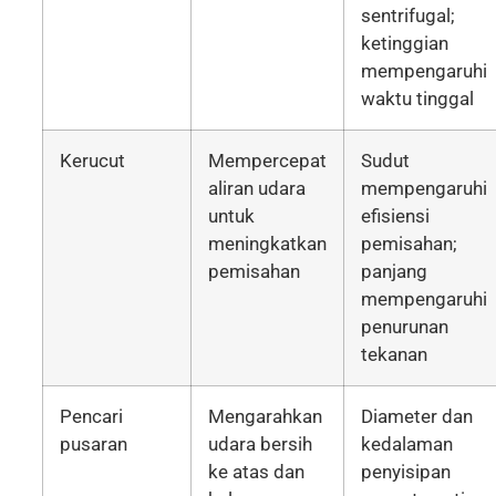
sentrifugal;
ketinggian
mempengaruhi
waktu tinggal
Kerucut
Mempercepat
Sudut
aliran udara
mempengaruhi
untuk
efisiensi
meningkatkan
pemisahan;
pemisahan
panjang
mempengaruhi
penurunan
tekanan
Pencari
Mengarahkan
Diameter dan
pusaran
udara bersih
kedalaman
ke atas dan
penyisipan