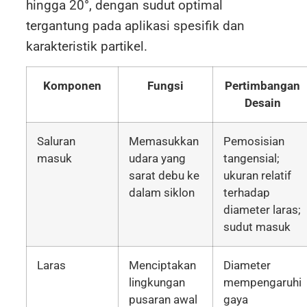
hingga 20°, dengan sudut optimal
tergantung pada aplikasi spesifik dan
karakteristik partikel.
Komponen
Fungsi
Pertimbangan
Desain
Saluran
Memasukkan
Pemosisian
masuk
udara yang
tangensial;
sarat debu ke
ukuran relatif
dalam siklon
terhadap
diameter laras;
sudut masuk
Laras
Menciptakan
Diameter
lingkungan
mempengaruhi
pusaran awal
gaya