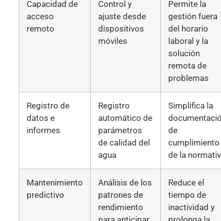
Capacidad de
Control y
Permite la
acceso
ajuste desde
gestión fuera
remoto
dispositivos
del horario
móviles
laboral y la
solución
remota de
problemas
Registro de
Registro
Simplifica la
datos e
automático de
documentaci
informes
parámetros
de
de calidad del
cumplimiento
agua
de la normati
Mantenimiento
Análisis de los
Reduce el
predictivo
patrones de
tiempo de
rendimiento
inactividad y
para anticipar
prolonga la