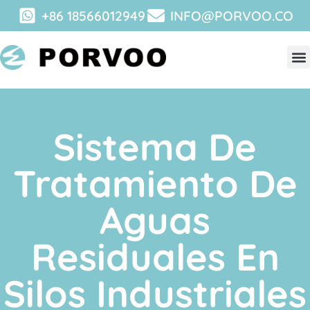
+86 18566012949
INFO@PORVOO.CO
Sistema De
Tratamiento De
Aguas
Residuales En
Silos Industriales