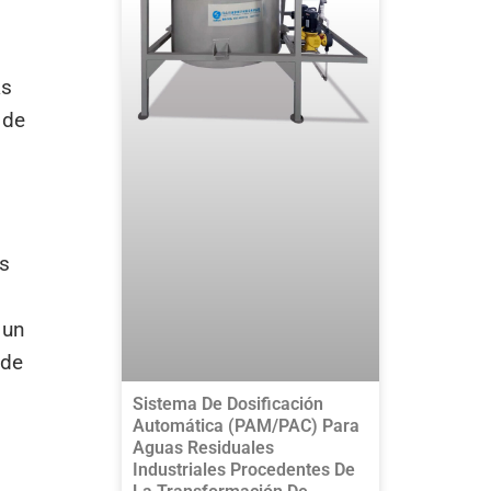
as
 de
s
os
 un
 de
Sistema De Dosificación
Automática (PAM/PAC) Para
Aguas Residuales
Industriales Procedentes De