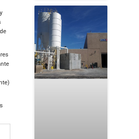
y
s
 de
ores
ante
nte)
as