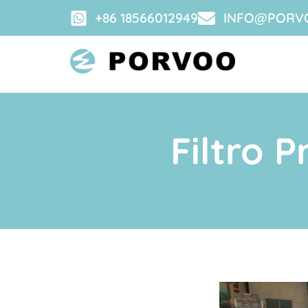
+86 18566012949
INFO@PORV
Filtro 