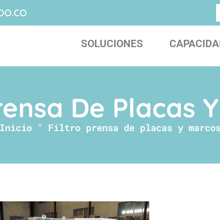
OO.CO
SOLUCIONES
CAPACIDA
Prensa De Placas 
Inicio
"
Filtro prensa de placas y marco