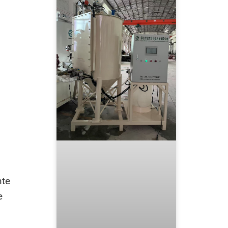
e
nte
e