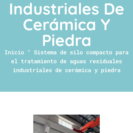
Industriales De
Cerámica Y
Piedra
Inicio
"
Sistema de silo compacto para
el tratamiento de aguas residuales
industriales de cerámica y piedra