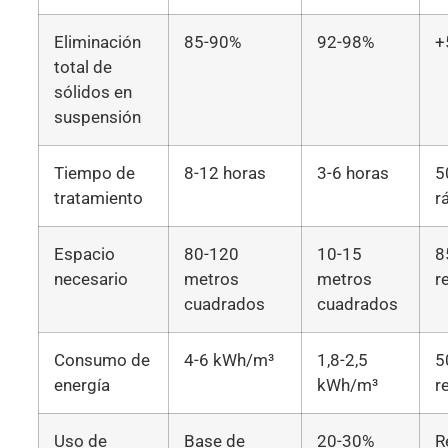
Eliminación
85-90%
92-98%
+
total de
sólidos en
suspensión
Tiempo de
8-12 horas
3-6 horas
5
tratamiento
r
Espacio
80-120
10-15
8
necesario
metros
metros
r
cuadrados
cuadrados
Consumo de
4-6 kWh/m³
1,8-2,5
5
energía
kWh/m³
r
Uso de
Base de
20-30%
R