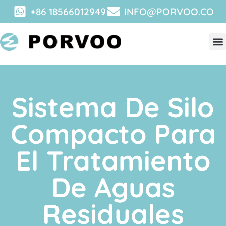
+86 18566012949
INFO@PORVOO.CO
Sistema De Silo
Compacto Para
El Tratamiento
De Aguas
Residuales