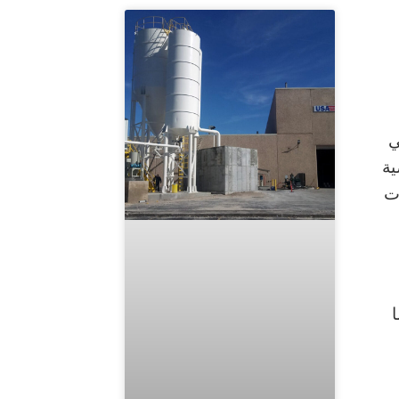
ي
ية
ات