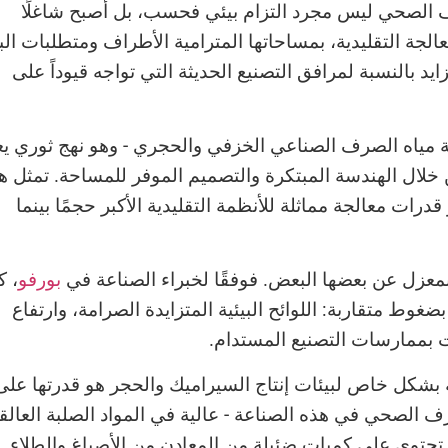
رف الصحي ليس مجرد التزام بيئي فحسب، بل أصبح شاغلًا
معالجة التقليدية، بمساحاتها المترامية الأطراف ومتطلبات الب
ايد بالنسبة لمرافق التصنيع الحديثة التي تواجه قيوداً على
 مياه الصرف الصناعي الخزفي والحجري - وهو نهج ثوري يع
 خلال الهندسة المبتكرة والتصميم الموفر للمساحة. تمثل ه
 قدرات معالجة مماثلة للأنظمة التقليدية الأكبر حجمًا بينما
معزل عن بعضها البعض. فوفقًا لخبراء الصناعة في
بورفو
، ك
ضغوط متقاربة: اللوائح البيئية المتزايدة الصرامة، وارتفاع
ات بممارسات التصنيع المستدام.
 بشكل خاص لبيئات إنتاج السيراميك والحجر هو قدرتها على
 الصحي في هذه الصناعة - عالية في المواد الصلبة العالق
ا تحتوي على كميات ضئيلة من المعادن من الأصباغ والطلاء