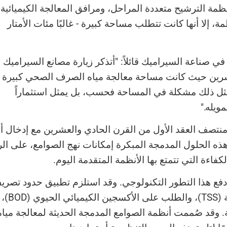
نظمة الترشيح متعددة المراحل، ومرافق المعالجة الكيميائية
، إلا أنها كانت تتطلب مساحة كبيرة - غالبًا مئات الأمتار
 صناعة السيراميك قائلاً: "أتذكر زيارة مصانع السيراميك 
لعشرين حيث كانت مساحة معالجة مياه الصرف الصحي كبيرة 
ا يمثل ذلك مشكلة في المساحة فحسب، بل يمثل استثماراً
ويله."
نتصف العقد الأول من القرن الحادي والعشرين مع إدخال أ
هذه الحلول المدمجة المبكرة إمكانات نهج الصوامع، على ال
الكفاءة التي تتمتع بها الأنظمة المتقدمة اليوم.
 دفع هذا التطور التكنولوجي. وقد استلزم تطبيق حدود تصري
أكثر صرامة لإجمالي المواد الصلبة العالقة (TSS)، والطلب على الأكسجين الكيميائي الحيوي (BOD)،
ية. وقد صُممت أنظمة الصوامع المدمجة الحديثة لمعالجة مياه