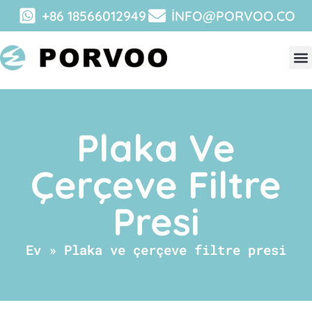
+86 18566012949
INFO@PORVOO.CO
Plaka Ve
Çerçeve Filtre
Presi
Ev
»
Plaka ve çerçeve filtre presi