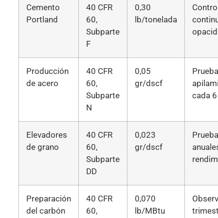
Cemento
40 CFR
0,30
Contro
Portland
60,
lb/tonelada
contin
Subparte
opaci
F
Producción
40 CFR
0,05
Prueba
de acero
60,
gr/dscf
apilam
Subparte
cada 
N
Elevadores
40 CFR
0,023
Prueb
de grano
60,
gr/dscf
anuale
Subparte
rendim
DD
Preparación
40 CFR
0,070
Observ
del carbón
60,
lb/MBtu
trimes