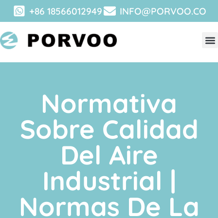
+86 18566012949
INFO@PORVOO.CO
Normativa
Sobre Calidad
Del Aire
Industrial |
Normas De La