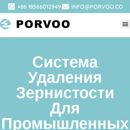
+86 18566012949
INFO@PORVOO.CO
Система
Удаления
Зернистости
Для
Промышленных