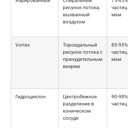
Аэрированный
Спиральный
75-85%
рисунок потока,
частиц
вызванный
мкм
воздухом
Vortex
Тороидальный
85-95%
рисунок потока с
частиц
принудительным
мкм
вихрем
Гидроциклон
Центробежное
90-98%
разделение в
частиц
коническом
сосуде