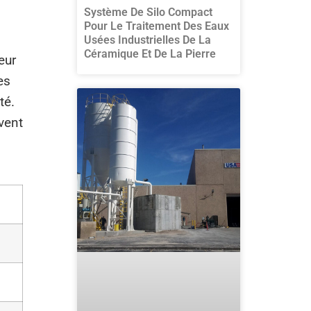
Système De Silo Compact
Pour Le Traitement Des Eaux
Usées Industrielles De La
Céramique Et De La Pierre
eur
es
té.
vent
n