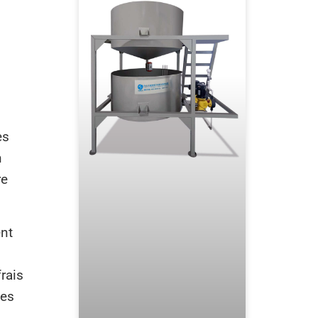
es
n
re
ent
frais
des