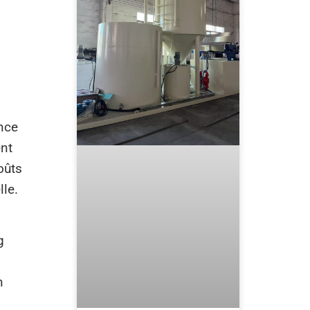
ance
ent
oûts
lle.
g
a
n