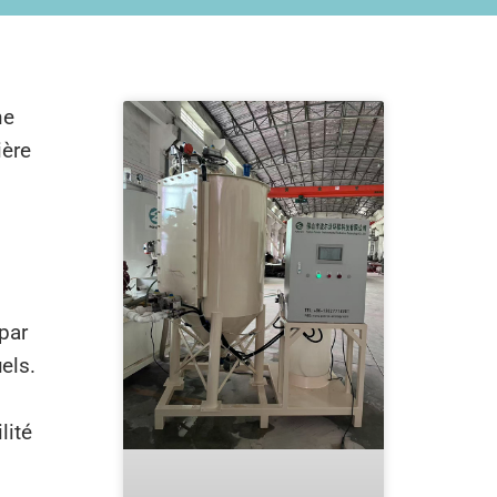
ne
ière
par
els.
lité