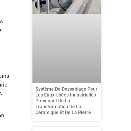
us
e
oins
arie
Système De Dessablage Pour
s
Les Eaux Usées Industrielles
Provenant De La
Transformation De La
Céramique Et De La Pierre
on