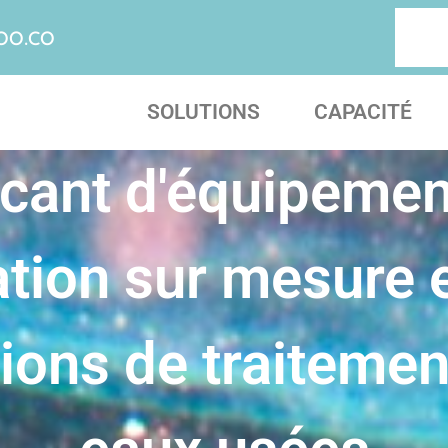
OO.CO
SOLUTIONS
CAPACITÉ
icant d'équipemen
ration sur mesure 
tions de traitemen