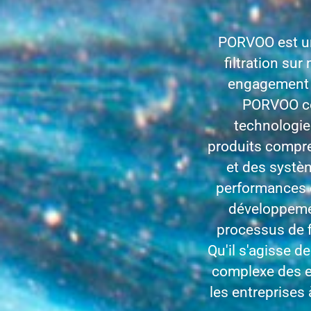
PORVOO est un
filtration su
engagement e
PORVOO con
technologie
produits compre
et des systèm
performances e
développemen
processus de fi
Qu'il s'agisse de
complexe des e
les entreprises