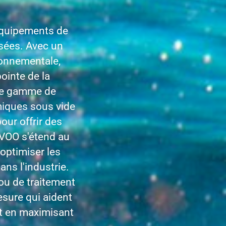
équipements de
usées. Avec un
ronnementale,
ointe de la
tre gamme de
miques sous vide
our offrir des
RVOO s'étend au
optimiser les
ans l'industrie.
r ou de traitement
sure qui aident
ut en maximisant