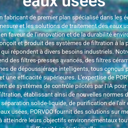
eaux usées
 fabricant de premier plan spécialisé dans les 
r mesure et les solutions de traitement des eaux 
n faveur de l'innovation et de la durabilité envi
çoit et produit des systèmes de filtration à la p
 qui répondent à divers besoins industriels. No
nd des filtres-presses avancés, des filtres céra
es de dépoussiérage intelligents, tous conçus p
t une efficacité supérieures. L'expertise de PO
t de systèmes de contrôle pilotés par l'IA pour 
ltration, établissant ainsi de nouvelles normes d
 séparation solide-liquide, de purification de l'ai
aux usées, PORVOO fournit des solutions sur me
 à atteindre leurs objectifs environnementaux to