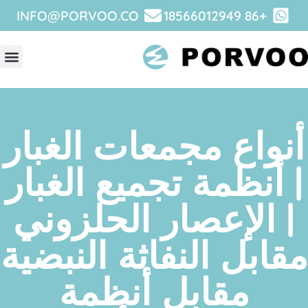
INFO@PORVOO.CO
+86 18566012949
نبذة 
أنواع مجمعات الغبار
| أنظمة تجميع الغبار
| الإعصار الحلزوني
مقابل النفاثة النبضية
مقابل أنظمة